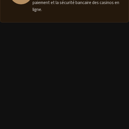
paiement et la sécurité bancaire des casinos en
ligne.