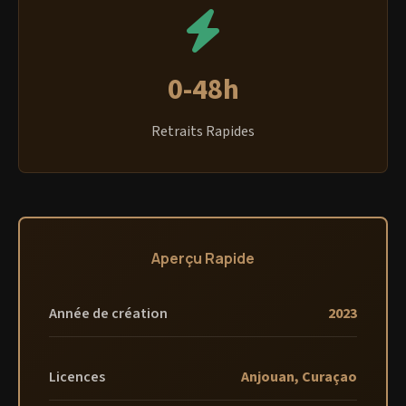
0-48h
Retraits Rapides
Aperçu Rapide
Année de création
2023
Licences
Anjouan, Curaçao