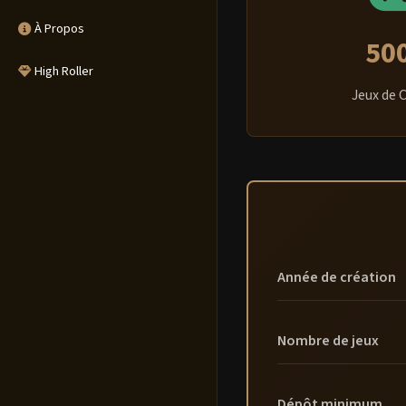
À Propos
50
High Roller
Jeux de 
Année de création
Nombre de jeux
Dépôt minimum