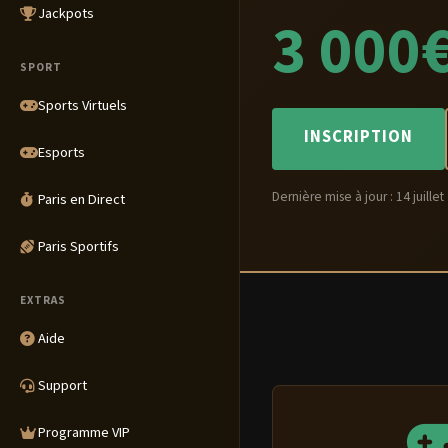
Jackpots
3 000€
SPORT
Sports Virtuels
INSCRIPTION
Esports
Dernière mise à jour : 14 juille
Paris en Direct
Paris Sportifs
EXTRAS
Aide
Support
Programme VIP