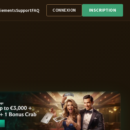
aiements
Support
FAQ
CONNEXION
INSCRIPTION